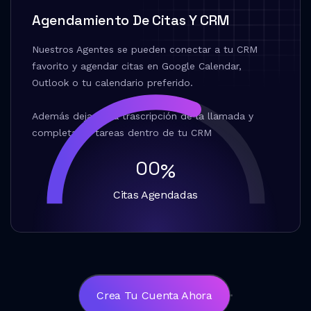
6
Agendamiento De Citas Y CRM
5
Nuestros Agentes se pueden conectar a tu CRM
4
favorito y agendar citas en Google Calendar,
3
Outlook o tu calendario preferido.
2
Además dejarán la trascripción de la llamada y
completarán tareas dentro de tu CRM
1
0
0
%
1
8
Citas Agendadas
2
7
3
6
4
5
5
4
Crea Tu Cuenta Ahora