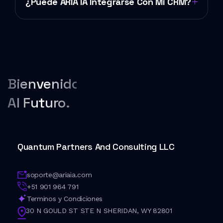
¿Puede ARIA IA Integrarse Con Mi CRM?
Bienvenido
Al Futuro.
Quantum Partners And Consulting LLC
soporte@ariaia.com
+51 901 964 791
Terminos y Condiciones
30 N GOULD ST STE N SHERIDAN, WY 82801