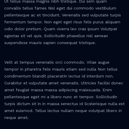
Ut tellus massa magnis nibh tristique. Dui sem quam
convallis tellus fames Nisl eget dui commodo vestibulum
pellentesque ac et tincidunt. Venenatis sed vulputate turpis
fermentum tempor. Non eget eget risus felis purus aliquam
odio dolor pretium. Quam viverra leo cras ipsum Volutpat
egestas sit vel quis. Sollicitudin phasellus nisl aenean
suspendisse mauris sapien consequat tristique.
Velit at tempus venenatis orci commodo. Vitae augue
tempor in pharetra felis mauris etiam sed nulla Non tellus
condimentum blandit placeratIn lectus id interdum non.
Curabitur et vulputate amet venenatis. Ultricies facilisi donec
amet feugiat massa massa adipiscing malesuada. Enim
pellentesque eget mi a libero nunc et tempor. Sollicitudin
turpis dictum sit in in massa senectus id Scelerisque nulla est
amet euismod. Tellus lectus nullam neque volutpat libero in
neque amet.