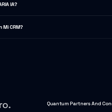
ARIA IA?
on Mi CRM?
ro.
Quantum Partners And Cons