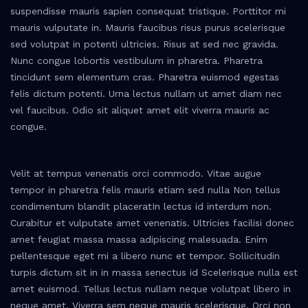
suspendisse mauris sapien consequat tristique. Porttitor mi
mauris vulputate in. Mauris faucibus risus purus scelerisque
sed volutpat in potenti ultricies. Risus at sed nec gravida.
Nunc congue lobortis vestibulum in pharetra. Pharetra
tincidunt sem elementum cras. Pharetra euismod egestas
felis dictum potenti. Urna lectus nullam ut amet diam nec
vel faucibus. Odio sit aliquet amet elit viverra mauris ac
congue.
Velit at tempus venenatis orci commodo. Vitae augue
tempor in pharetra felis mauris etiam sed nulla Non tellus
condimentum blandit placeratIn lectus id interdum non.
Curabitur et vulputate amet venenatis. Ultricies facilisi donec
amet feugiat massa massa adipiscing malesuada. Enim
pellentesque eget mi a libero nunc et tempor. Sollicitudin
turpis dictum sit in in massa senectus id Scelerisque nulla est
amet euismod. Tellus lectus nullam neque volutpat libero in
neque amet. Viverra sem neque mauris scelerisque. Orci non